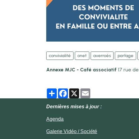
convivialité
onet
averroès
partage
Annexe MJC - Café associatif
17 rue d
Partager
Facebook
X
Email
Dernières mises à jour :
Agenda
Galerie Vidéo / Société