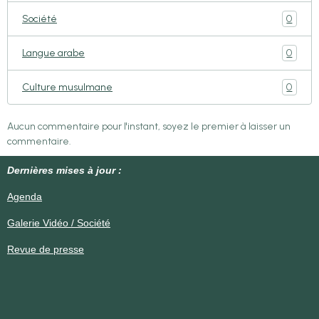
0
Société
0
Langue arabe
0
Culture musulmane
Aucun commentaire pour l'instant, soyez le premier à laisser un
commentaire.
Dernières mises à jour :
Agenda
Galerie Vidéo / Société
Revue de presse