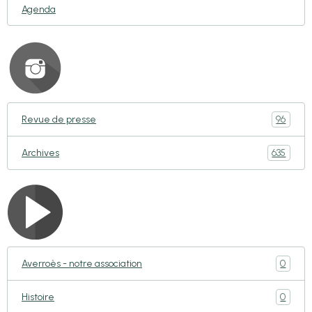
Agenda
96
Revue de presse
635
Archives
0
Averroès - notre association
0
Histoire