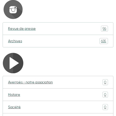
96
Revue de presse
635
Archives
0
Averroès - notre association
0
Histoire
0
Société