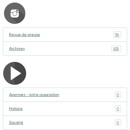
96
Revue de presse
635
Archives
0
Averroès - notre association
0
Histoire
0
Société