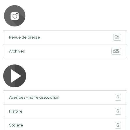
96
Revue de presse
635
Archives
0
Averroès - notre association
0
Histoire
0
Société