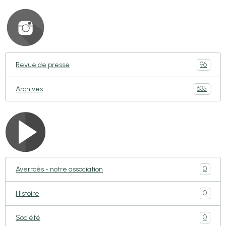
96
Revue de presse
635
Archives
0
Averroès - notre association
0
Histoire
0
Société