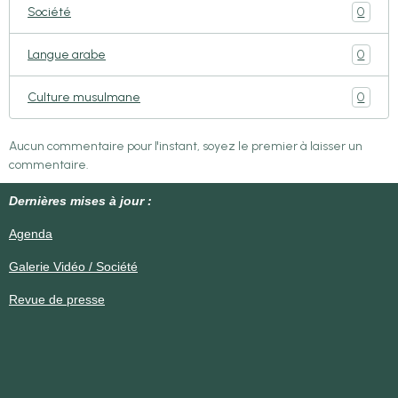
0
Société
0
Langue arabe
0
Culture musulmane
Aucun commentaire pour l'instant, soyez le premier à laisser un
commentaire.
Dernières mises à jour :
Agenda
Galerie Vidéo / Société
Revue de presse