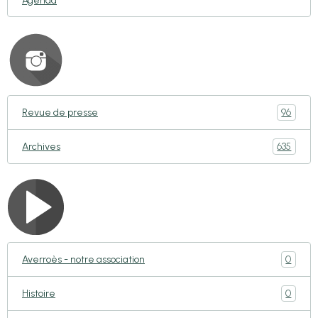
Agenda
96
Revue de presse
635
Archives
0
Averroès - notre association
0
Histoire