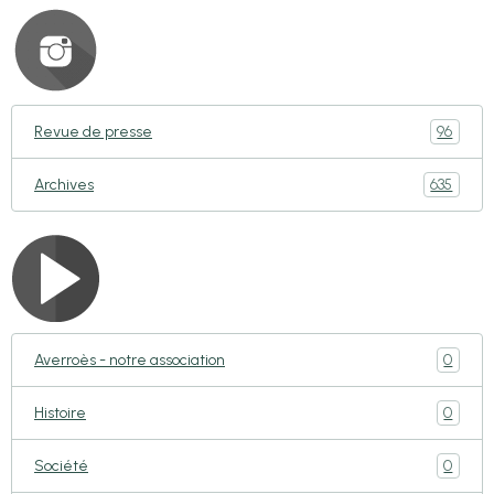
96
Revue de presse
635
Archives
0
Averroès - notre association
0
Histoire
0
Société