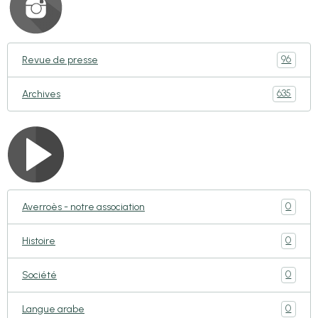
96
Revue de presse
635
Archives
0
Averroès - notre association
0
Histoire
0
Société
0
Langue arabe