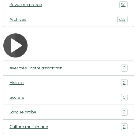
96
Revue de presse
635
Archives
0
Averroès - notre association
0
Histoire
0
Société
0
Langue arabe
0
Culture musulmane