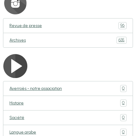
96
Revue de presse
635
Archives
0
Averroès - notre association
0
Histoire
0
Société
0
Langue arabe