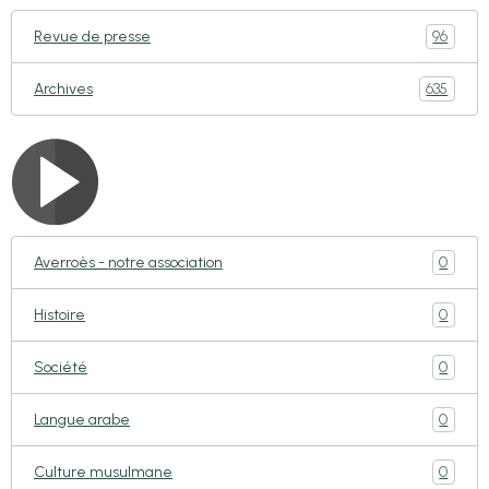
96
Revue de presse
635
Archives
0
Averroès - notre association
0
Histoire
0
Société
0
Langue arabe
0
Culture musulmane