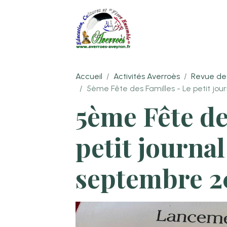
Accueil
Activités Averroès
Revue de
5ème Fête des Familles - Le petit jou
5ème Fête de
petit journal
septembre 2