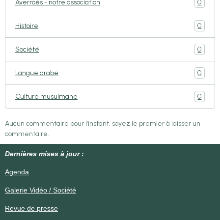
0
Averroès - notre association
0
Histoire
0
Société
0
Langue arabe
0
Culture musulmane
Aucun commentaire pour l'instant, soyez le premier à laisser un
commentaire.
Dernières mises à jour :
Agenda
Galerie Vidéo / Société
Revue de presse