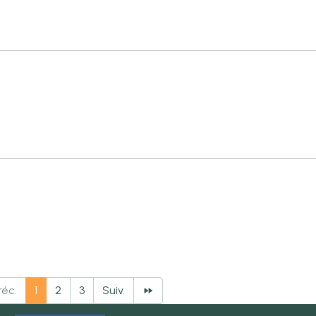
réc.
1
2
3
Suiv.