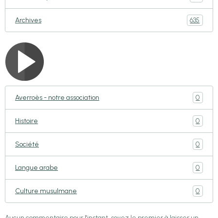
635
Archives
0
Averroès - notre association
0
Histoire
0
Société
0
Langue arabe
0
Culture musulmane
Aucun commentaire pour l'instant, soyez le premier à laisser un