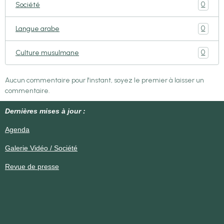
0
Société
0
Langue arabe
0
Culture musulmane
Aucun commentaire pour l'instant, soyez le premier à laisser un
commentaire.
Dernières mises à jour :
Agenda
Galerie Vidéo / Société
Revue de presse