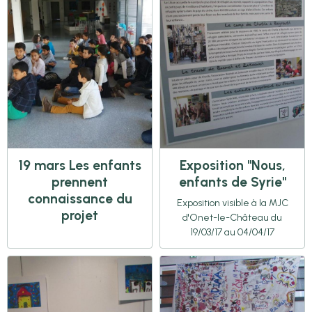
19 mars Les enfants
Exposition "Nous,
prennent
enfants de Syrie"
connaissance du
Exposition visible à la MJC
projet
d'Onet-le-Château du
19/03/17 au 04/04/17