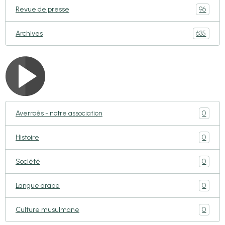
96
Revue de presse
635
Archives
0
Averroès - notre association
0
Histoire
0
Société
0
Langue arabe
0
Culture musulmane